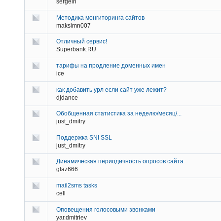
sergeih
Методика монгиторинга сайтов
maksimn007
Отличный сервис!
Superbank.RU
тарифы на продление доменных имен
ice
как добавить урл если сайт уже лежит?
djdance
Обобщенная статистика за неделю/месяц/...
just_dmitry
Поддержка SNI SSL
just_dmitry
Динамическая периодичность опросов сайта
glaz666
mail2sms tasks
cell
Оповещения голосовыми звонками
yar.dmitriev