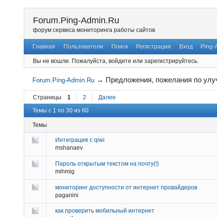
Forum.Ping-Admin.Ru
форум сервиса мониторинга работы сайтов
Главная
Пользователи
Поиск
Регистрация
Вход
Ping-
Вы не вошли.
Пожалуйста, войдите или зарегистрируйтесь.
→
Предложения, пожелания по ул
Forum.Ping-Admin.Ru
Страницы
1
2
Далее
Темы с 1 по 30 из 60
Темы
Интеграция с qiwi
mshanaev
Пароль открытым текстом на почту(!)
mihmig
мониторинг доступности от интернет провайдеров
paganini
как проверить мобильный интернет