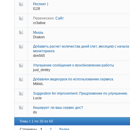
Респект )
t128
Перенесено:
Сайт
cr3ative
Мышь
Drakon
Добавить расчет количества дней (лет, месяцев) с начала
мониторинга
dim565
Улучшение сообщения о возобновлении работы
just_dmitry
Добавлен видеоурок по использованию сервиса.
MikleL
Suggestion for improvement. Предложение по улучшению.
Lucie
Кеширует ли ваш сервис днс?
ds
Темы с 1 по 30 из 60
Страницы
1
2
Далее