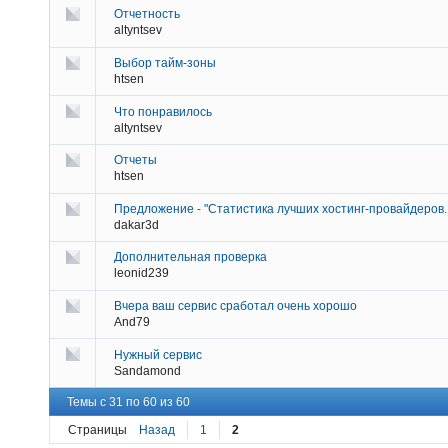
Отчетность
altyntsev
Выбор тайм-зоны
htsen
Что понравилось
altyntsev
Отчеты
htsen
Предложение - "Статистика лучших хостинг-провайдеров..
dakar3d
Дополнительная проверка
leonid239
Вчера ваш сервис сработал очень хорошо
And79
Нужный сервис
Sandamond
Темы с 31 по 60 из 60
Страницы
Назад
1
2