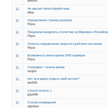
dim565
Не хватает telnet-обработчика
Milar
Определение страниц-заглушек
Filyus
Предлагаю разделить статистику на Мировую и Российск
Filyus
Точность определения скорости в рейтинге хостингов
Filyus
Возможность мониторинга DNS-серверов
Filyus
География + ночное время
sergeo
Нет ли в идеях открыть свой хостинг?
dim565
Способ оплаты :(
glaz666
Способ оповещения
altyntsev