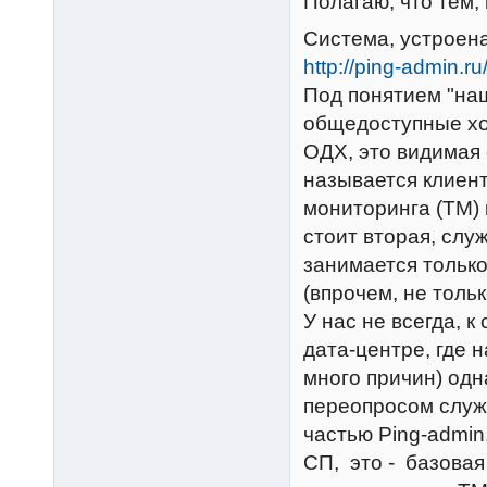
Полагаю, что тем,
Система, устроена
http://ping-admin.ru
Под понятием "на
общедоступные хо
ОДХ, это видимая с
называется клиент
мониторинга (ТМ) 
стоит вторая, слу
занимается только
(впрочем, не тольк
У нас не всегда, 
дата-центре, где 
много причин) одн
переопросом служ
частью Ping-admin
СП, это - базова