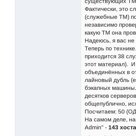
существующих ТМ (
Фактически, это с
(служебные ТМ) п
независимо провер
какую ТМ она пров
Надеюсь, я вас н
Теперь по технике
приходится 38 слу
этот материал). И
объединённых в от
лайновый дубль (е
бэкапных машины.
десятков серверов
общепублично, ис
Посчитаем: 50 (ОД
На самом деле, на
Admin" -
143 хост