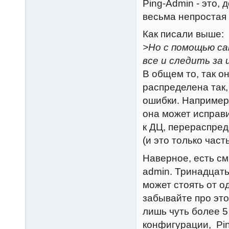
Ping-Admin - это,
весьма непростая
Как писали выше:
>Но с помощью са
все и следить за 
В общем то, так о
распределена так,
ошибки. Например
она может исправ
к ДЦ, перераспре
(и это только част
Наверное, есть см
admin. Тринадцать
может стоять от од
забывайте про это
лишь чуть более 5
конфигурации, Pi