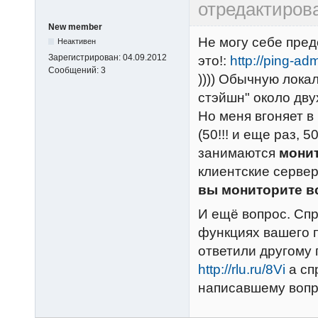
отредактиров
New member
Не могу себе пред
Неактивен
Зарегистрирован:
04.09.2012
это!:
http://ping-adm
Сообщений:
3
)))) Обычную локал
стэйшн" около дву
Но меня вгоняет в
(50!!! и еще раз, 5
занимаются
мони
клиентские сервер
вы мониторите в
И ещё вопрос. Сп
функциях вашего п
ответили другому 
http://rlu.ru/8Vi
а сп
написавшему вопр