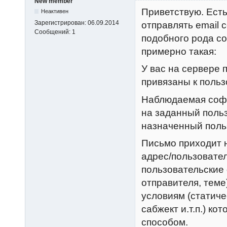
New member
Приветствую. Есть
Неактивен
Зарегистрирован:
06.09.2014
отправлять email 
Сообщений:
1
подобного рода с
примерно такая:
У вас на сервере 
привязаны к польз
Наблюдаемая софт
на заданный польз
назначенный поль
Письмо приходит н
адрес/пользовате
пользовательские 
отправителя, теме
условиям (статиче
сабжект и.т.п.) к
способом.