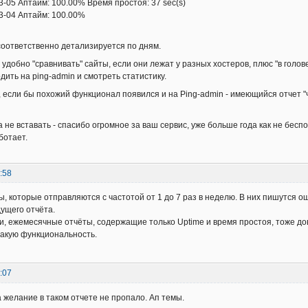
Аптайм: 100.00% Время простоя: 37 sec(s)
4 Аптайм: 100.00%
оответственно детализируется по дням.
 удобно "сравнивать" сайты, если они лежат у разных хостеров, плюс "в голо
дить на ping-admin и смотреть статистику.
 если бы похожий функционал появился и на Ping-admin - имеющийся отчет "
 не вставать - спасибо огромное за ваш сервис, уже больше года как не беспо
ботает.
:58
ты, которые отправляются с частотой от 1 до 7 раз в неделю. В них пишутся
ущего отчёта.
и, ежемесячные отчёты, содержащие только Uptime и время простоя, тоже д
такую функциональность.
:07
а желание в таком отчете не пропало. Ап темы.