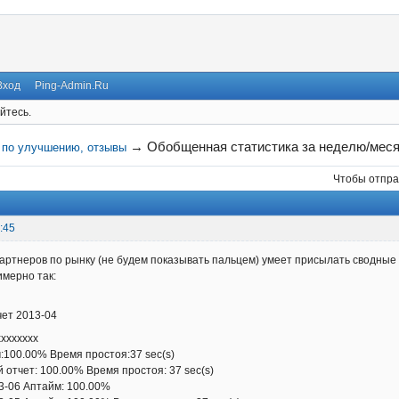
Вход
Ping-Admin.Ru
йтесь.
→
Обобщенная статистика за неделю/месяц
 по улучшению, отзывы
Чтобы отпра
:45
артнеров по рынку (не будем показывать пальцем) умеет присылать сводные 
имерно так:
ет 2013-04
хххххххх
00.00% Время простоя:37 sec(s)
чет: 100.00% Время простоя: 37 sec(s)
6 Аптайм: 100.00%