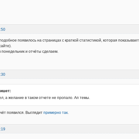
:50
 подобное появилось на страницах с краткой статистикой, которая показывает
сайте).
 понедельник и отчёты сделаем.
:30
пишет:
л, а желание в таком отчете не пропало. Ап темы.
чёт появился. Выглядит
примерно так
.
:19