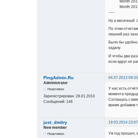
Month 2013-05 
Month 2013-0
-----
Ну а месячный с
По этим отчетам
лишний раз захо
Было бы удобно,
задачу.
И чтобы два раза
если вдруг не ра
PingAdmin.Ru
04.07.2013 09:33
Administrator
У нас есть отчё
Неактивен
момента предыд
Зарегистрирован:
28.01.2010
Соглашусь с вам
Сообщений:
146
время добавим 
just_dmitry
19.03.2014 23:07
New member
Уж год прошел, 
Неактивен