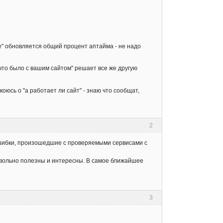
ве" обновляется общий процент аптайма - не надо
что было с вашим сайтом" решает все же другую
коюсь о "а работает ли сайт" - знаю что сообщат,
2
 ошибки, произошедшие с проверяемыми сервисами с
овольно полезны и интересны. В самое ближайшее
3