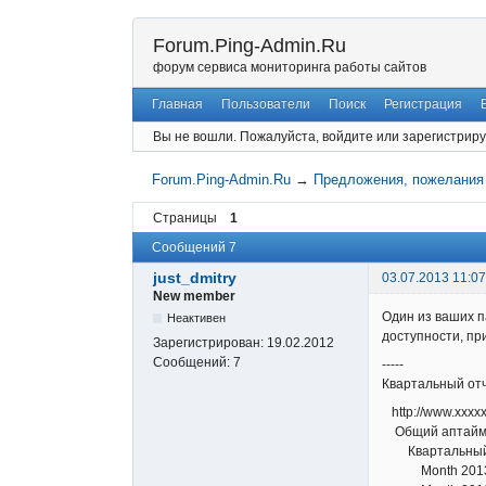
Forum.Ping-Admin.Ru
форум сервиса мониторинга работы сайтов
Главная
Пользователи
Поиск
Регистрация
Вы не вошли.
Пожалуйста, войдите или зарегистриру
Forum.Ping-Admin.Ru
→
Предложения, пожелания
Страницы
1
Сообщений 7
just_dmitry
03.07.2013 11:07
New member
Один из ваших п
Неактивен
доступности, пр
Зарегистрирован:
19.02.2012
Сообщений:
7
-----
Квартальный отч
http://www.хххх
Общий аптайм:1
Квартальный от
Month 2013-0