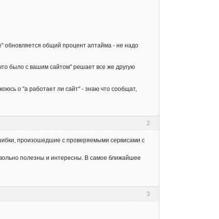
ве" обновляется общий процент аптайма - не надо
что было с вашим сайтом" решает все же другую
коюсь о "а работает ли сайт" - знаю что сообщат,
2
 ошибки, произошедшие с проверяемыми сервисами с
овольно полезны и интересны. В самое ближайшее
3