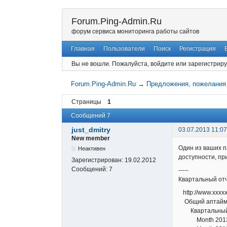
Forum.Ping-Admin.Ru
форум сервиса мониторинга работы сайтов
Главная
Пользователи
Поиск
Регистрация
Вы не вошли.
Пожалуйста, войдите или зарегистриру
Forum.Ping-Admin.Ru
→
Предложения, пожелания
Страницы
1
Сообщений 7
just_dmitry
03.07.2013 11:07
New member
Один из ваших п
Неактивен
доступности, пр
Зарегистрирован:
19.02.2012
Сообщений:
7
-----
Квартальный отч
http://www.хххх
Общий аптайм:1
Квартальный от
Month 2013-0