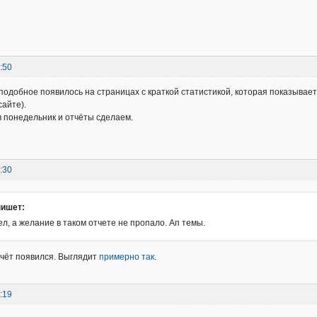
:50
 подобное появилось на страницах с краткой статистикой, которая показывает
сайте).
 понедельник и отчёты сделаем.
:30
пишет:
л, а желание в таком отчете не пропало. Ап темы.
чёт появился. Выглядит
примерно так
.
:19