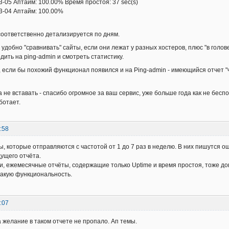
Аптайм: 100.00% Время простоя: 37 sec(s)
4 Аптайм: 100.00%
оответственно детализируется по дням.
 удобно "сравнивать" сайты, если они лежат у разных хостеров, плюс "в голо
дить на ping-admin и смотреть статистику.
 если бы похожий функционал появился и на Ping-admin - имеющийся отчет "
 не вставать - спасибо огромное за ваш сервис, уже больше года как не беспо
ботает.
:58
ты, которые отправляются с частотой от 1 до 7 раз в неделю. В них пишутся
ущего отчёта.
и, ежемесячные отчёты, содержащие только Uptime и время простоя, тоже д
такую функциональность.
:07
а желание в таком отчете не пропало. Ап темы.