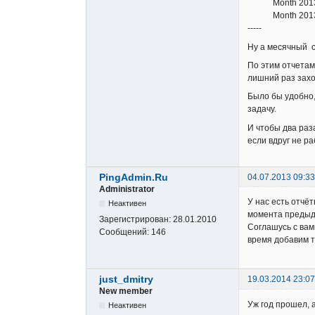
Month 2013-05 
Month 2013-0
-----
Ну а месячный с
По этим отчетам
лишний раз захо
Было бы удобно,
задачу.
И чтобы два раза
если вдруг не ра
PingAdmin.Ru
04.07.2013 09:33
Administrator
У нас есть отчё
Неактивен
момента предыд
Зарегистрирован:
28.01.2010
Соглашусь с вам
Сообщений:
146
время добавим 
just_dmitry
19.03.2014 23:07
New member
Уж год прошел, 
Неактивен