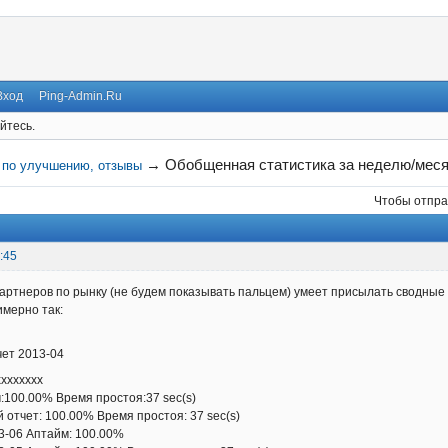
Вход
Ping-Admin.Ru
йтесь.
→
Обобщенная статистика за неделю/месяц
 по улучшению, отзывы
Чтобы отпра
:45
артнеров по рынку (не будем показывать пальцем) умеет присылать сводные 
имерно так:
ет 2013-04
хххххххх
00.00% Время простоя:37 sec(s)
чет: 100.00% Время простоя: 37 sec(s)
6 Аптайм: 100.00%