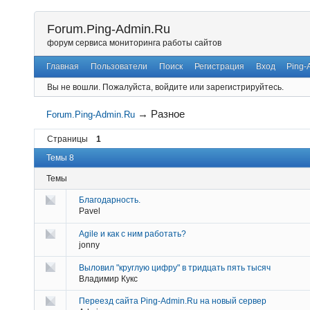
Forum.Ping-Admin.Ru
форум сервиса мониторинга работы сайтов
Главная
Пользователи
Поиск
Регистрация
Вход
Ping-
Вы не вошли.
Пожалуйста, войдите или зарегистрируйтесь.
→
Разное
Forum.Ping-Admin.Ru
Страницы
1
Темы 8
Темы
Благодарность.
Pavel
Agile и как с ним работать?
jonny
Выловил "круглую цифру" в тридцать пять тысяч
Владимир Кукс
Переезд сайта Ping-Admin.Ru на новый сервер