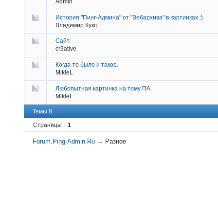
Admin
История "Пинг-Админа" от "Вебархива" в картинках :)
Владимир Кукс
Сайт
cr3ative
Когда-то было и такое.
MikleL
Любопытная картинка на тему ПА.
MikleL
Темы 8
Страницы
1
Forum.Ping-Admin.Ru
→
Разное